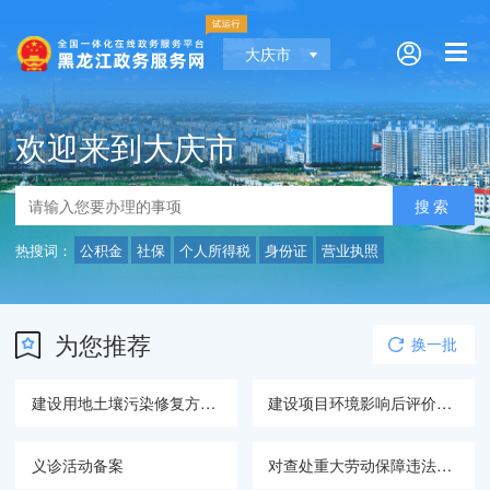
大庆市
欢迎来到大庆市
热搜词：
公积金
社保
个人所得税
身份证
营业执照
为您推荐
换一批
建设用地土壤污染修复方案备案
建设项目环境影响后评价备案
义诊活动备案
对查处重大劳动保障违法行为提供主要线索和证据的举报人的奖励