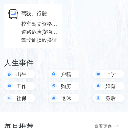
驾驶、行驶
校车驾驶资格许可（设区的市级权限）
道路危险货物运输驾驶员从业资格证补发
驾驶证损毁换证
人生事件
出生
户籍
上学
工作
购房
婚育
社保
退休
身后
事
每月推荐
查看更多